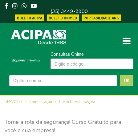
(35) 3449-8900
BOLETO ACIPA
BOLETO UNIMED
PORTABILIDADE ANS
Consultas Online
OK
SERVIÇOS
Comunicação
Curso Direção Segura
Tome a rota da segurança! Curso Gratuito para
você e sua empresa!