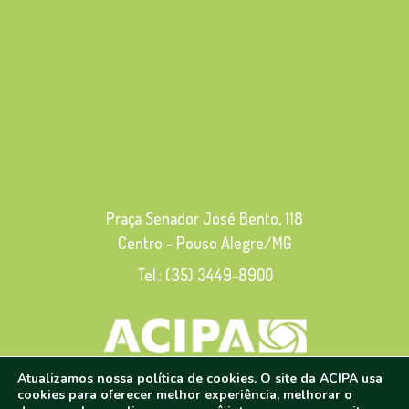
Praça Senador José Bento, 118
Centro - Pouso Alegre/MG
Tel.: (35) 3449-8900
Atualizamos nossa política de cookies. O site da ACIPA usa
cookies para oferecer melhor experiência, melhorar o
© 2020 - 2024 | Todos os direitos reservados