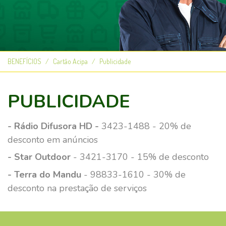
BENEFÍCIOS
Cartão Acipa
Publicidade
PUBLICIDADE
- Rádio Difusora HD -
3423-1488 - 20% de
desconto em anúncios
- Star Outdoor
- 3421-3170 - 15% de desconto
- Terra do Mandu
- 98833-1610 - 30% de
desconto na prestação de serviços